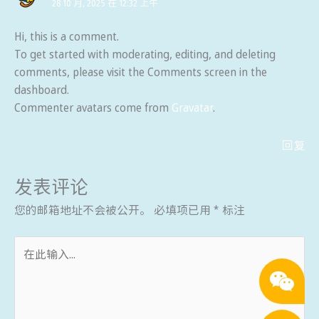
28 10 月, 2025 在 12:32 上午
Hi, this is a comment.
To get started with moderating, editing, and deleting
comments, please visit the Comments screen in the
dashboard.
Commenter avatars come from
Gravatar
.
回复
发表评论
您的邮箱地址不会被公开。
必填项已用
*
标注
在
此
输
入...