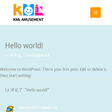
跳
至
内
容
Hello world!
一条评论
/
Uncategorized
Welcome to WordPress. This is your first post. Edit or delete it,
then start writing!
1人评论了“Hello world!”
A WORDPRESS COMMENTER